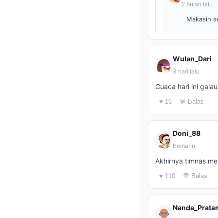
2 bulan lalu
Makasih s
Wulan_Dari
3 hari lalu
Cuaca hari ini gal
♥ 16
💬 Balas
Doni_88
Kemarin
Akhirnya timnas me
♥ 110
💬 Balas
Nanda_Prata