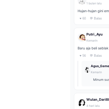
1 bulan lalu
Hujan-hujan gini em
♥ 60
💬 Balas
Putri_Ayu
Kemarin
Baru aja beli sebla
♥ 56
💬 Balas
Agus_Game
Kemarin
Minum susu
Wulan_Dari8
4 hari lalu