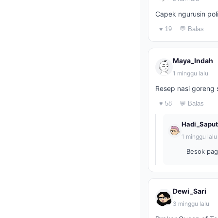
Capek ngurusin poli
♥ 19
💬 Balas
Maya_Indah
1 minggu lalu
Resep nasi goreng s
♥ 58
💬 Balas
Hadi_Saput
1 minggu lalu
Besok pag
Dewi_Sari
3 minggu lalu