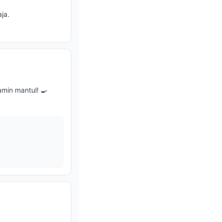
ja.
amin mantul! 🍳