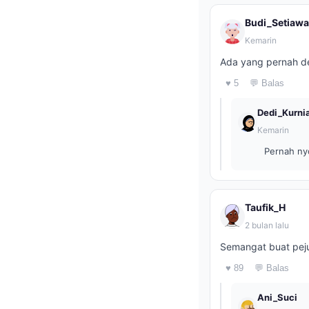
Budi_Setiaw
Kemarin
Ada yang pernah d
♥ 5
💬 Balas
Dedi_Kurni
Kemarin
Pernah nyo
Taufik_H
2 bulan lalu
Semangat buat pejua
♥ 89
💬 Balas
Ani_Suci