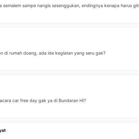
a semalem sampe nangis sesenggukan, endingnya kenapa harus gitu
an di rumah doang, ada ide kegiatan yang seru gak?
cara car free day gak ya di Bundaran HI?
yat