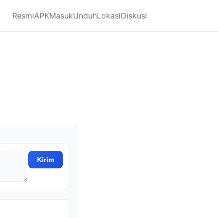
Resmi
APK
Masuk
Unduh
Lokasi
Diskusi
Kirim