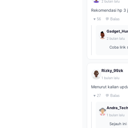
2 bulan lalu
Rekomendasi hp 3 j
♥ 56
💬 Balas
Gadget_Hun
2 bulan lalu
Coba lirik
Rizky_99zk
1 bulan lalu
Menurut kalian upd
♥ 27
💬 Balas
Andra_Tec
1 bulan lalu
Sejauh ini