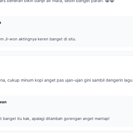
rs beneran bikin banjir air mata, sedih banget parah. 😭😭
a
im Ji-won aktingnya keren banget di situ.
na, cukup minum kopi anget pas ujan-ujan gini sambil dengerin lagu
wan
t banget itu kak, apalagi ditambah gorengan anget mantap!