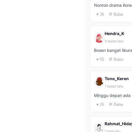
Nonton drama Kore
♥ 36
💬 Balas
Hendra_K
2 bulan lalu
Bosen banget libur
♥ 50
💬 Balas
Tono_Keren
1 bulan lalu
Minggu depan ada a
♥ 26
💬 Balas
Rahmat_Hida
2 hari lalu