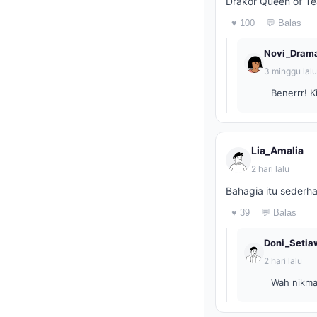
Drakor Queen of Tea
♥ 100
💬 Balas
Novi_Dram
3 minggu lalu
Benerrr! K
Lia_Amalia
2 hari lalu
Bahagia itu sederha
♥ 39
💬 Balas
Doni_Setia
2 hari lalu
Wah nikma