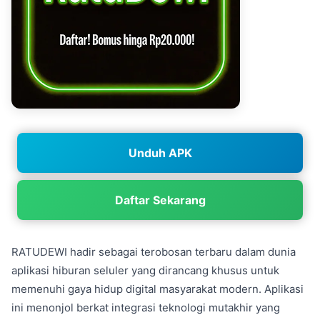
Unduh APK
Daftar Sekarang
RATUDEWI hadir sebagai terobosan terbaru dalam dunia
aplikasi hiburan seluler yang dirancang khusus untuk
memenuhi gaya hidup digital masyarakat modern. Aplikasi
ini menonjol berkat integrasi teknologi mutakhir yang