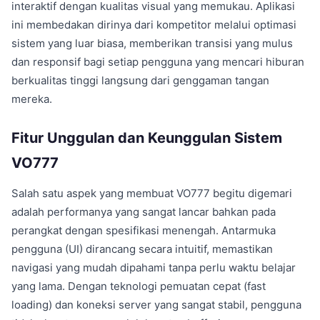
interaktif dengan kualitas visual yang memukau. Aplikasi
ini membedakan dirinya dari kompetitor melalui optimasi
sistem yang luar biasa, memberikan transisi yang mulus
dan responsif bagi setiap pengguna yang mencari hiburan
berkualitas tinggi langsung dari genggaman tangan
mereka.
Fitur Unggulan dan Keunggulan Sistem
VO777
Salah satu aspek yang membuat VO777 begitu digemari
adalah performanya yang sangat lancar bahkan pada
perangkat dengan spesifikasi menengah. Antarmuka
pengguna (UI) dirancang secara intuitif, memastikan
navigasi yang mudah dipahami tanpa perlu waktu belajar
yang lama. Dengan teknologi pemuatan cepat (fast
loading) dan koneksi server yang sangat stabil, pengguna