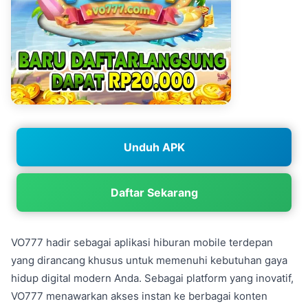
Unduh APK
Daftar Sekarang
VO777 hadir sebagai aplikasi hiburan mobile terdepan
yang dirancang khusus untuk memenuhi kebutuhan gaya
hidup digital modern Anda. Sebagai platform yang inovatif,
VO777 menawarkan akses instan ke berbagai konten