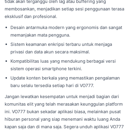
tidak akan terganggu oleh lag atau buffering yang
membosankan, menjadikan setiap sesi penggunaan terasa
eksklusif dan profesional.
Desain antarmuka modern yang ergonomis dan sangat
memanjakan mata pengguna.
Sistem keamanan enkripsi terbaru untuk menjaga
privasi dan data akun secara maksimal.
Kompatibilitas luas yang mendukung berbagai versi
sistem operasi smartphone terkini.
Update konten berkala yang memastikan pengalaman
baru selalu tersedia setiap hari di VO777.
Jangan lewatkan kesempatan untuk menjadi bagian dari
komunitas elit yang telah merasakan keunggulan platform
ini. VO777 bukan sekadar aplikasi biasa, melainkan pusat
hiburan personal yang siap menemani waktu luang Anda
kapan saja dan di mana saja. Segera unduh aplikasi VO777