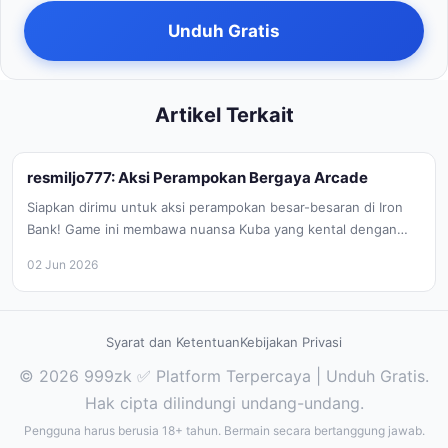
Unduh Gratis
Artikel Terkait
resmiljo777: Aksi Perampokan Bergaya Arcade
Siapkan dirimu untuk aksi perampokan besar-besaran di Iron
Bank! Game ini membawa nuansa Kuba yang kental dengan
gaya visual yang...
02 Jun 2026
Syarat dan Ketentuan
Kebijakan Privasi
© 2026 999zk ✅ Platform Terpercaya | Unduh Gratis.
Hak cipta dilindungi undang-undang.
Pengguna harus berusia 18+ tahun. Bermain secara bertanggung jawab.