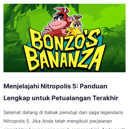
Menjelajahi Nitropolis 5: Panduan
Lengkap untuk Petualangan Terakhir
Selamat datang di babak penutup dari saga legendaris
Nitropolis 5. Jika Anda telah mengikuti perjalanan