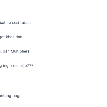
etiap sesi terasa
gat khas dan
, dan Multipliers
 ingin resmiljo777
antang bagi