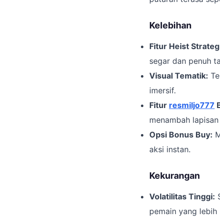
Kelebihan
Fitur Heist Strateg
segar dan penuh t
Visual Tematik:
Te
imersif.
Fitur
resmiljo777
B
menambah lapisan 
Opsi Bonus Buy:
M
aksi instan.
Kekurangan
Volatilitas Tinggi:
S
pemain yang lebih 