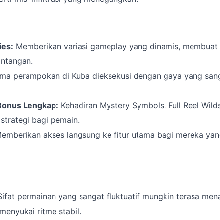
ies:
Memberikan variasi gameplay yang dinamis, membuat s
antangan.
ma perampokan di Kuba dieksekusi dengan gaya yang san
onus Lengkap:
Kehadiran Mystery Symbols, Full Reel Wilds
strategi bagi pemain.
emberikan akses langsung ke fitur utama bagi mereka yang
ifat permainan yang sangat fluktuatif mungkin terasa men
menyukai ritme stabil.