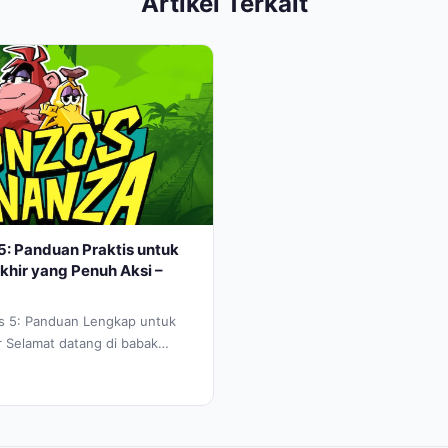
Artikel Terkait
 5: Panduan Praktis untuk
khir yang Penuh Aksi –
lis 5: Panduan Lengkap untuk
r Selamat datang di babak
gendaris Nitropolis 5. Jika